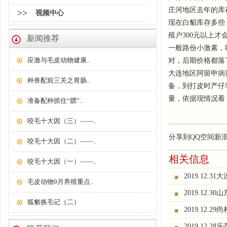
庄河地区去年的库
>>
视频中心
现在白貂库存多些
殖户
300
元以上才
新闻推荐
一般路份小激素，
应激与毛皮动物健康..
对，后期价格都落
大连地区阿留申病
种兽配前三关之胃肠..
备，到打皮时产仔
量，依据现情况看
准备配种抓住“膘”..
咬毛十大因（三）——..
分享到
QQ空间
新
咬毛十大因（二）——..
相关信息
咬毛十大因（一）——..
2019.12.
毛皮动物9月养殖重点..
2019.12.
狐貉换毛记（二）
2019.12.
2019.12.