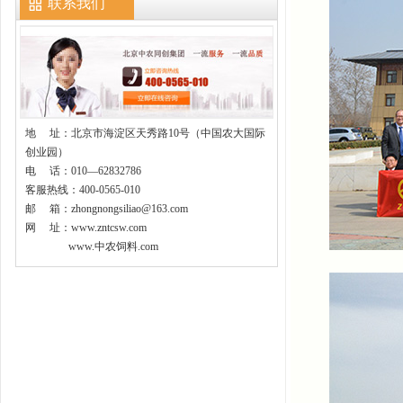
联系我们
地
址：北京市海淀区天秀路10号（中国农大国际
创业园）
电 话：010—62832786
客服热线：400-0565-010
邮 箱：zhongnongsiliao@163.com
网 址：www.zntcsw.com
www.中农饲料.com