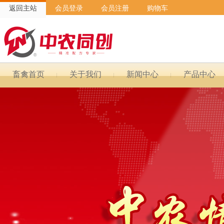
返回主站
会员登录
会员注册
购物车
畜禽首页
关于我们
新闻中心
产品中心