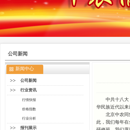
公司新闻
新闻中心
>>
公司新闻
>>
行业资讯
中共十八大
行情快报
华民族近代以来
价格指数
北京中农同
行业分析
此
，
我们每年在
>>
报刊展示
研修班，我们愿